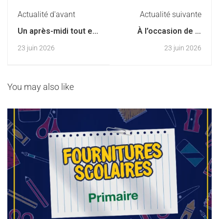
Actualité d'avant
Actualité suivante
Un après-midi tout en
À l’occasion de la
douceur pour célébrer
Fête des Mères, les
23 juin 2026
23 juin 2026
les mamans
élèves de 6ème
année Capucine ont
laissé parler leur
créativité !
You may also like