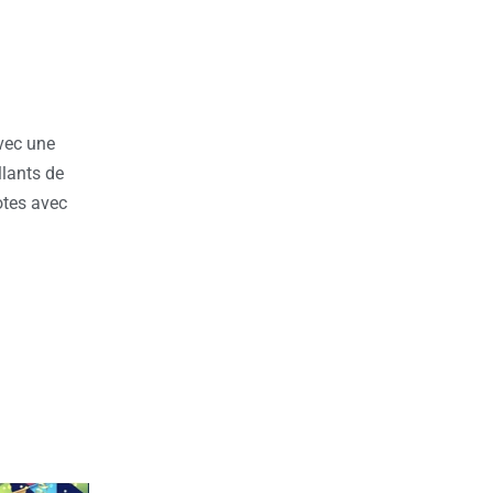
vec une
illants de
otes avec