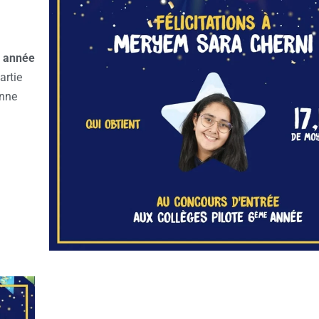
e année
artie
onne