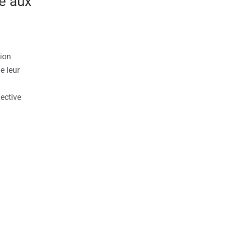
ée aux
tion
e leur
lective