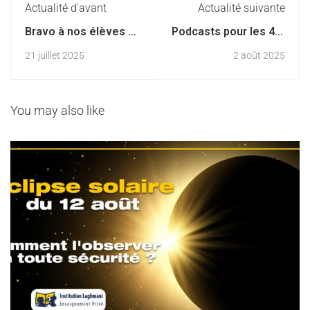
Actualité d'avant
Actualité suivante
Bravo à nos élèves de
Podcasts pour les 4-6
9ème année pour leur
ans : des histoires à
21 juillet 2025
2 août 2025
brillante réussite au
écouter… et à rêver !
concours d’entrée
des lycées pilotes !
You may also like