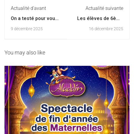
Actualité d'avant
Actualité suivante
On a testé pour vous :
Les élèves de 6ème
Mon Petit France
année chantent
9 décembre 2025
16 décembre 2025
Inter, la radio des
Mawtini
enfants… et des
parents
You may also like