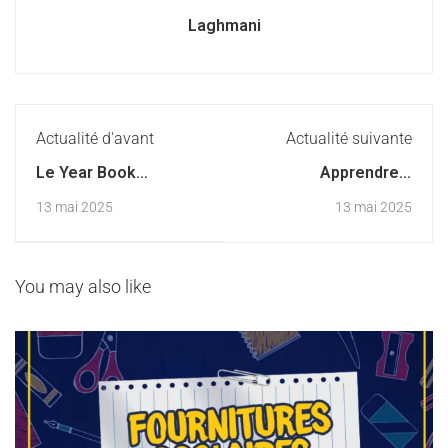
Laghmani
Actualité d'avant
Actualité suivante
Le Year Book
Apprendre à
2024/2025 en
s’ennuyer : un luxe
13 mai 2025
13 mai 2025
précommande à la vie
pour les enfants
scolaire
d’aujourd’hui?
You may also like