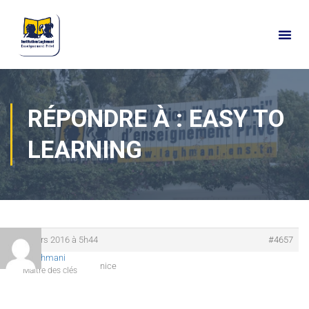
RÉPONDRE À : EASY TO
LEARNING
17 mars 2016 à 5h44
#4657
Laghmani
nice
Maître des clés