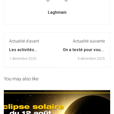
Laghmani
Actualité d'avant
Actualité suivante
Les activités
On a testé pour vous :
extrascolaires : des
Mon Petit France
1 décembre 2025
4 décembre 2025
alliés pour grandir
Inter, la radio des
enfants… et des
parents
You may also like