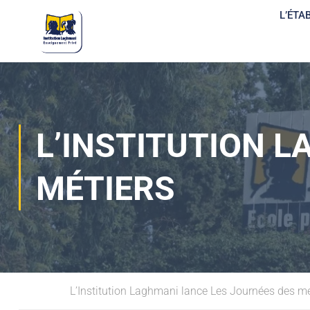
L’ÉTA
L’INSTITUTION 
MÉTIERS
Home
L’Institution Laghmani lance Les Journées des mé